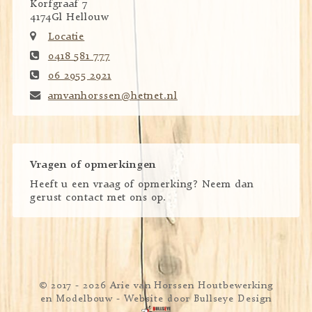
Korfgraaf 7
4174Gl Hellouw
Locatie
0418 581 777
06 2955 2921
amvanhorssen@hetnet.nl
Vragen of opmerkingen
Heeft u een vraag of opmerking? Neem dan
gerust contact met ons op.
© 2017 - 2026 Arie van Horssen Houtbewerking
en Modelbouw
- Website door
Bullseye Design