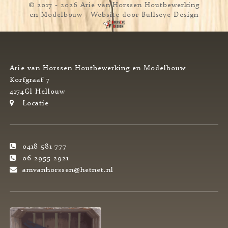
© 2017 - 2026 Arie van Horssen Houtbewerking
en Modelbouw
- Website door
Bullseye Design
Arie van Horssen Houtbewerking en Modelbouw
Korfgraaf 7
4174Gl Hellouw
Locatie
0418 581 777
06 2955 2921
amvanhorssen@hetnet.nl